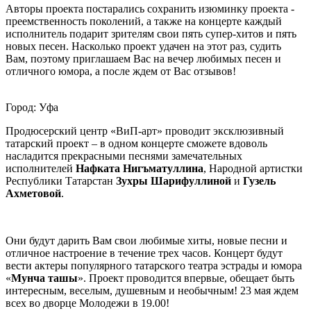
Авторы проекта постарались сохранить изюминку проекта -
преемственность поколений, а также на концерте каждый
исполнитель подарит зрителям свои пять супер-хитов и пять
новых песен. Насколько проект удачен на этот раз, судить
Вам, поэтому приглашаем Вас на вечер любимых песен и
отличного юмора, а после ждем от Вас отзывов!
Город: Уфа
Продюсерский центр «ВиП-арт» проводит эксклюзивный
татарский проект – в одном концерте сможете вдоволь
насладится прекрасными песнями замечательных
исполнителей
Нафката Нигъматуллина
, Народной артистки
Республики Татарстан
Зухры Шарифуллиной
и
Гузель
Ахметовой
.
Они будут дарить Вам свои любимые хиты, новые песни и
отличное настроение в течение трех часов. Концерт будут
вести актеры популярного татарского театра эстрады и юмора
«
Мунча ташы
». Проект проводится впервые, обещает быть
интересным, веселым, душевным и необычным! 23 мая ждем
всех во дворце Молодежи в 19.00!