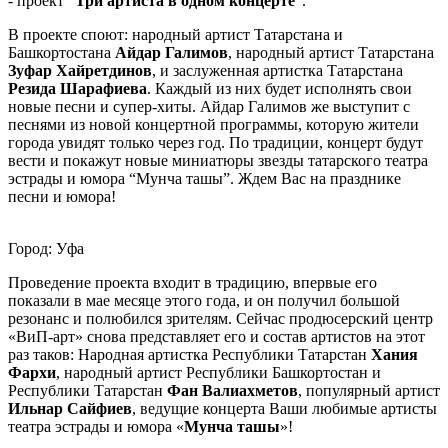
- проект “
Три артиста в одном концерте
”.
В проекте споют: народный артист Татарстана и
Башкортостана
Айдар Галимов
, народный артист Татарстана
Зуфар Хайретдинов
, и заслуженная артистка Татарстана
Резида Шарафиева
. Каждый из них будет исполнять свои
новые песни и супер-хиты. Айдар Галимов же выступит с
песнями из новой концертной программы, которую жители
города увидят только через год. По традиции, концерт будут
вести и покажут новые миниатюры звезды татарского театра
эстрады и юмора “Мунча ташы”. Ждем Вас на празднике
песни и юмора!
Город: Уфа
Проведение проекта входит в традицию, впервые его
показали в мае месяце этого года, и он получил большой
резонанс и полюбился зрителям. Сейчас продюсерский центр
«ВиП-арт» снова представляет его и состав артистов на этот
раз таков: Народная артистка Республики Татарстан
Хания
Фархи
, народный артист Республики Башкортостан и
Республики Татарстан
Фан Валиахметов
, популярный артист
Ильнар Сайфиев
, ведущие концерта Ваши любимые артисты
театра эстрады и юмора «
Мунча ташы
»!