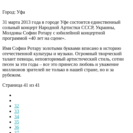
Город: Уфа
31 марта 2013 года в городе Уфе состоится единственный
сольный концерт Народной Артистки СССР, Украины,
Молдовы Софии Ротару с юбилейной концертной
программой «40 лет на сцене».
Имя Софии Ротару золотыми буквами вписано в историю
отечественной культуры и музыки. Огромный творческий
талант певицы, неповторимый артистический стиль, сотни
песен за эти годы – все это принесло любовь и уважение
миллионов зрителей не только в нашей стране, но и за
рубежом.
Страница 41 из 41
32
33
34
35
36
37